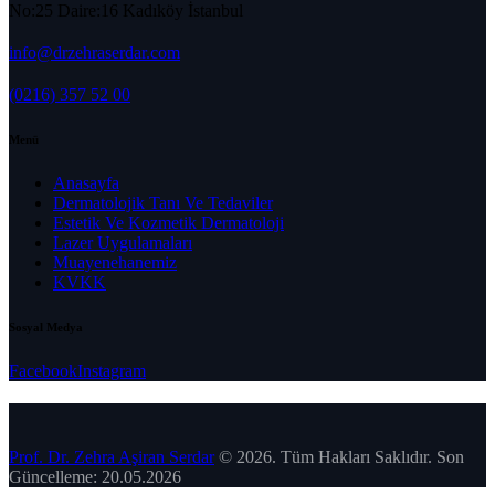
No:25 Daire:16 Kadıköy İstanbul
info@drzehraserdar.com
(0216) 357 52 00
Menü
Anasayfa
Dermatolojik Tanı Ve Tedaviler
Estetik Ve Kozmetik Dermatoloji
Lazer Uygulamaları
Muayenehanemiz
KVKK
Sosyal Medya
Facebook
Instagram
Prof. Dr. Zehra Aşiran Serdar
© 2026. Tüm Hakları Saklıdır. Son
Güncelleme: 20.05.2026