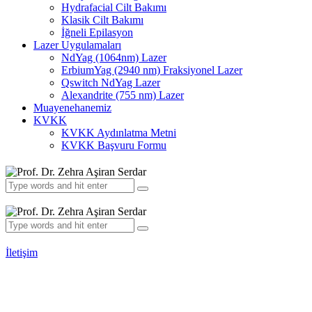
Hydrafacial Cilt Bakımı
Klasik Cilt Bakımı
İğneli Epilasyon
Lazer Uygulamaları
NdYag (1064nm) Lazer
ErbiumYag (2940 nm) Fraksiyonel Lazer
Qswitch NdYag Lazer
Alexandrite (755 nm) Lazer
Muayenehanemiz
KVKK
KVKK Aydınlatma Metni
KVKK Başvuru Formu
İletişim
Prof. Dr. Zehra Aşiran Serdar