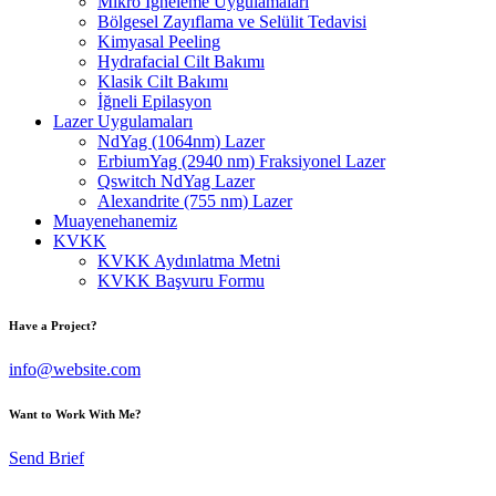
Mikro İğneleme Uygulamaları
Bölgesel Zayıflama ve Selülit Tedavisi
Kimyasal Peeling
Hydrafacial Cilt Bakımı
Klasik Cilt Bakımı
İğneli Epilasyon
Lazer Uygulamaları
NdYag (1064nm) Lazer
ErbiumYag (2940 nm) Fraksiyonel Lazer
Qswitch NdYag Lazer
Alexandrite (755 nm) Lazer
Muayenehanemiz
KVKK
KVKK Aydınlatma Metni
KVKK Başvuru Formu
Have a Project?
info@website.com
Want to Work With Me?
Send Brief