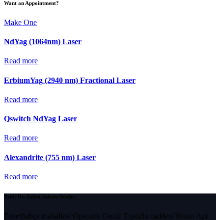
Want an Appointment?
Make One
NdYag (1064nm) Laser
Read more
ErbiumYag (2940 nm) Fractional Laser
Read more
Qswitch NdYag Laser
Read more
Alexandrite (755 nm) Laser
Read more
Prof. Dr. Zehra Aşiran Serdar
Fenerbahçe mahallesi Operatör Cemil Topuzlu caddesi Yosun Apt