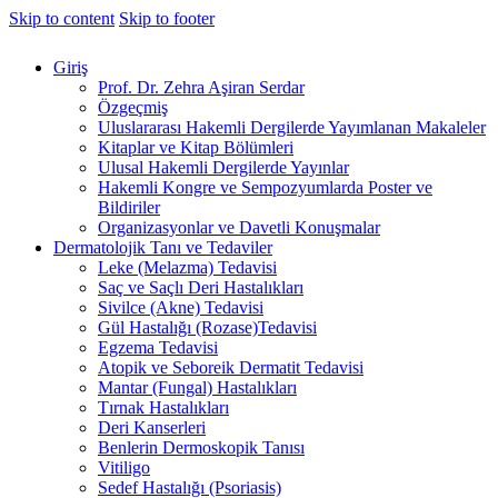
Skip to content
Skip to footer
Giriş
Prof. Dr. Zehra Aşiran Serdar
Özgeçmiş
Uluslararası Hakemli Dergilerde Yayımlanan Makaleler
Kitaplar ve Kitap Bölümleri
Ulusal Hakemli Dergilerde Yayınlar
Hakemli Kongre ve Sempozyumlarda Poster ve
Bildiriler
Organizasyonlar ve Davetli Konuşmalar
Dermatolojik Tanı ve Tedaviler
Leke (Melazma) Tedavisi
Saç ve Saçlı Deri Hastalıkları
Sivilce (Akne) Tedavisi
Gül Hastalığı (Rozase)Tedavisi
Egzema Tedavisi
Atopik ve Seboreik Dermatit Tedavisi
Mantar (Fungal) Hastalıkları
Tırnak Hastalıkları
Deri Kanserleri
Benlerin Dermoskopik Tanısı
Vitiligo
Sedef Hastalığı (Psoriasis)