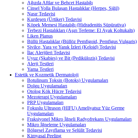
Ağızda Aftlar ve Behçet Hastalığı
Cinsel Yolla Bulaşan Hastalıklar (Herpes, Siğil)
Nasır Tedavisi
Kurdeşen (Ürtiker) Tedavisi
Köpek Memesi Hastalığı (Hidradenitis Süpürativa)
Terbezi Hastalıkları (Aşırı Terleme: El Ayak Koltukaltı)
Liken Planus
Büllü Hastalıklar (Büllöz Pemfigoid, Pemfigus Vulgaris)
Sivilce, Yara ve Yanık İzleri (Keloid) Tedavisi
İlaç Alerjileri Tedavisi
Uyuz (Skabies) ve Bit (Pedikülozis) Tedavisi
Alerji Testleri
Yama Testleri
Estetik ve Kozmetik Dermatoloji
Botulinum Toksin (Botoks) Uygulamaları
Dolgu Uygulamaları
Otolog Kök Hücre Tedavisi
Mezoterapi Uygulamaları
PRP Uygulamaları
Fokuslu Ultrason (HIFU) Ameliyatsız Yüz Germe
Uygulamaları
Fraksiyonel Mikro İğneli Radyofrekans Uygulamaları
Mikro İğneleme Uygulamaları
Bölgesel Zayıflama ve Selülit Tedavisi
Kimyasal Peeling