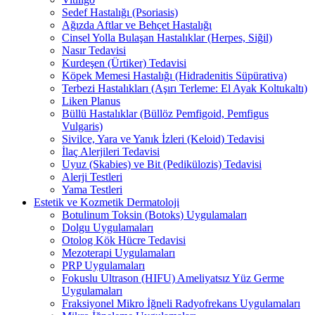
Sedef Hastalığı (Psoriasis)
Ağızda Aftlar ve Behçet Hastalığı
Cinsel Yolla Bulaşan Hastalıklar (Herpes, Siğil)
Nasır Tedavisi
Kurdeşen (Ürtiker) Tedavisi
Köpek Memesi Hastalığı (Hidradenitis Süpürativa)
Terbezi Hastalıkları (Aşırı Terleme: El Ayak Koltukaltı)
Liken Planus
Büllü Hastalıklar (Büllöz Pemfigoid, Pemfigus
Vulgaris)
Sivilce, Yara ve Yanık İzleri (Keloid) Tedavisi
İlaç Alerjileri Tedavisi
Uyuz (Skabies) ve Bit (Pedikülozis) Tedavisi
Alerji Testleri
Yama Testleri
Estetik ve Kozmetik Dermatoloji
Botulinum Toksin (Botoks) Uygulamaları
Dolgu Uygulamaları
Otolog Kök Hücre Tedavisi
Mezoterapi Uygulamaları
PRP Uygulamaları
Fokuslu Ultrason (HIFU) Ameliyatsız Yüz Germe
Uygulamaları
Fraksiyonel Mikro İğneli Radyofrekans Uygulamaları