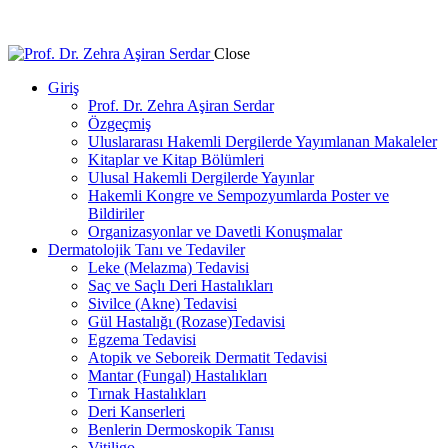
Dermatoloji Uzmanı
Close
Giriş
Prof. Dr. Zehra Aşiran Serdar
Özgeçmiş
Uluslararası Hakemli Dergilerde Yayımlanan Makaleler
Kitaplar ve Kitap Bölümleri
Ulusal Hakemli Dergilerde Yayınlar
Hakemli Kongre ve Sempozyumlarda Poster ve
Bildiriler
Organizasyonlar ve Davetli Konuşmalar
Dermatolojik Tanı ve Tedaviler
Leke (Melazma) Tedavisi
Saç ve Saçlı Deri Hastalıkları
Sivilce (Akne) Tedavisi
Gül Hastalığı (Rozase)Tedavisi
Egzema Tedavisi
Atopik ve Seboreik Dermatit Tedavisi
Mantar (Fungal) Hastalıkları
Tırnak Hastalıkları
Deri Kanserleri
Benlerin Dermoskopik Tanısı
Vitiligo