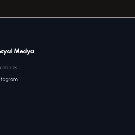
osyal Medya
cebook
stagram