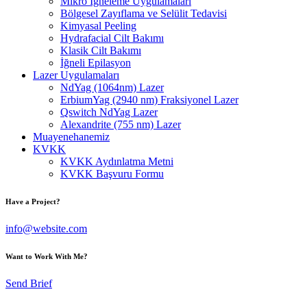
Mikro İğneleme Uygulamaları
Bölgesel Zayıflama ve Selülit Tedavisi
Kimyasal Peeling
Hydrafacial Cilt Bakımı
Klasik Cilt Bakımı
İğneli Epilasyon
Lazer Uygulamaları
NdYag (1064nm) Lazer
ErbiumYag (2940 nm) Fraksiyonel Lazer
Qswitch NdYag Lazer
Alexandrite (755 nm) Lazer
Muayenehanemiz
KVKK
KVKK Aydınlatma Metni
KVKK Başvuru Formu
Have a Project?
info@website.com
Want to Work With Me?
Send Brief