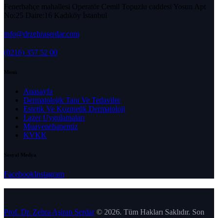
Fenerbahçe mahallesi Operatör Cemil Topuzlu caddesi Yosun Apt
No:25 Daire:16 Kadıköy İstanbul
info@drzehraserdar.com
(0216) 357 52 00
Menü
Anasayfa
Dermatolojik Tanı Ve Tedaviler
Estetik Ve Kozmetik Dermatoloji
Lazer Uygulamaları
Muayenehanemiz
KVKK
Sosyal Medya
Facebook
Instagram
Prof. Dr. Zehra Aşiran Serdar
© 2026. Tüm Hakları Saklıdır. Son