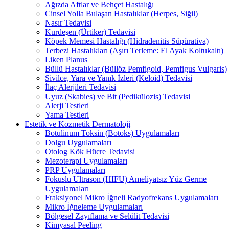
Ağızda Aftlar ve Behçet Hastalığı
Cinsel Yolla Bulaşan Hastalıklar (Herpes, Siğil)
Nasır Tedavisi
Kurdeşen (Ürtiker) Tedavisi
Köpek Memesi Hastalığı (Hidradenitis Süpürativa)
Terbezi Hastalıkları (Aşırı Terleme: El Ayak Koltukaltı)
Liken Planus
Büllü Hastalıklar (Büllöz Pemfigoid, Pemfigus Vulgaris)
Sivilce, Yara ve Yanık İzleri (Keloid) Tedavisi
İlaç Alerjileri Tedavisi
Uyuz (Skabies) ve Bit (Pedikülozis) Tedavisi
Alerji Testleri
Yama Testleri
Estetik ve Kozmetik Dermatoloji
Botulinum Toksin (Botoks) Uygulamaları
Dolgu Uygulamaları
Otolog Kök Hücre Tedavisi
Mezoterapi Uygulamaları
PRP Uygulamaları
Fokuslu Ultrason (HIFU) Ameliyatsız Yüz Germe
Uygulamaları
Fraksiyonel Mikro İğneli Radyofrekans Uygulamaları
Mikro İğneleme Uygulamaları
Bölgesel Zayıflama ve Selülit Tedavisi
Kimyasal Peeling