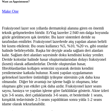
Want an Appointment?
Make One
Fraksiyonel lazer son yıllarda dermatoloji alanına giren en önemli
teknik gelişmelerden biridir. ErYag lazerler 2.940 nm dalga boyunda
gözle görülmeyen ışık üretirler. Bu lazer sistemleri deride su
tarafından emilirler. Fraksiyonel lazerlerde atış yapılan alanın belirli
bir kısmı etkilenir. Bu oranı kullanıcı %5, %10, %20 vs. gibi oranlar
halinde belirleyebilir. Başka bir deyişle arada sağlam deri alanları
kalır. Sağlam deri alanları sayesinde doku kendisini kolay yeniler.
Deride kolonlar halinde hasar oluşturmalarından dolayı fraksiyonel
(kısmi) olarak adlandırılırlar. Deride oluşturulan hasar,
fibroblastlardan kollajen sentezini uyararak derinin kendini
yenilemesine katkıda bulunur. Kısmi yapılan uygulamanın
geleneksel lazerlere üstünlüğü iyileşme süresinin çok daha kısa
olmasıdır. Diğer bir avantajı ise işleme bağlı iz oluşması, leke
oluşması gibi yan etkiler çok daha azdır. Fraksiyonel lazer seans
sayısı, hastaya ve yapılan işleme göre farklılıklar gösterir. Akne izleri
için 3-6 seans, deri çatlaklarında 3-6 seans, et benlerinde 1 seans,
kırışıklık tedavisinde 2-5 seans yapıldıktan sonra yılda 1-2 seans
idame olarak tekrarlanabilir.