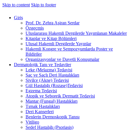
Skip to content
Skip to footer
Giriş
Prof. Dr. Zehra Aşiran Serdar
Özgeçmiş
Uluslararası Hakemli Dergilerde Yayımlanan Makaleler
Kitaplar ve Kitap Bölümleri
Ulusal Hakemli Dergilerde Yayınlar
Hakemli Kongre ve Sempozyumlarda Poster ve
Bildiriler
Organizasyonlar ve Davetli Konuşmalar
Dermatolojik Tanı ve Tedaviler
Leke (Melazma) Tedavisi
Saç ve Saçlı Deri Hastalıkları
Sivilce (Akne) Tedavisi
Gül Hastalığı (Rozase)Tedavisi
Egzema Tedavisi
Atopik ve Seboreik Dermatit Tedavisi
Mantar (Fungal) Hastalıkları
Tırnak Hastalıkları
Deri Kanserleri
Benlerin Dermoskopik Tanısı
Vitiligo
Sedef Hastalığı (Psoriasis)