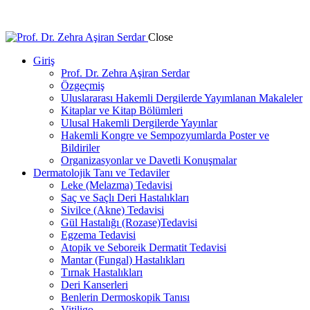
Dermatoloji Uzmanı
Close
Giriş
Prof. Dr. Zehra Aşiran Serdar
Özgeçmiş
Uluslararası Hakemli Dergilerde Yayımlanan Makaleler
Kitaplar ve Kitap Bölümleri
Ulusal Hakemli Dergilerde Yayınlar
Hakemli Kongre ve Sempozyumlarda Poster ve
Bildiriler
Organizasyonlar ve Davetli Konuşmalar
Dermatolojik Tanı ve Tedaviler
Leke (Melazma) Tedavisi
Saç ve Saçlı Deri Hastalıkları
Sivilce (Akne) Tedavisi
Gül Hastalığı (Rozase)Tedavisi
Egzema Tedavisi
Atopik ve Seboreik Dermatit Tedavisi
Mantar (Fungal) Hastalıkları
Tırnak Hastalıkları
Deri Kanserleri
Benlerin Dermoskopik Tanısı
Vitiligo