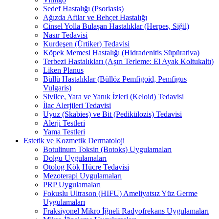
Sedef Hastalığı (Psoriasis)
Ağızda Aftlar ve Behçet Hastalığı
Cinsel Yolla Bulaşan Hastalıklar (Herpes, Siğil)
Nasır Tedavisi
Kurdeşen (Ürtiker) Tedavisi
Köpek Memesi Hastalığı (Hidradenitis Süpürativa)
Terbezi Hastalıkları (Aşırı Terleme: El Ayak Koltukaltı)
Liken Planus
Büllü Hastalıklar (Büllöz Pemfigoid, Pemfigus
Vulgaris)
Sivilce, Yara ve Yanık İzleri (Keloid) Tedavisi
İlaç Alerjileri Tedavisi
Uyuz (Skabies) ve Bit (Pedikülozis) Tedavisi
Alerji Testleri
Yama Testleri
Estetik ve Kozmetik Dermatoloji
Botulinum Toksin (Botoks) Uygulamaları
Dolgu Uygulamaları
Otolog Kök Hücre Tedavisi
Mezoterapi Uygulamaları
PRP Uygulamaları
Fokuslu Ultrason (HIFU) Ameliyatsız Yüz Germe
Uygulamaları
Fraksiyonel Mikro İğneli Radyofrekans Uygulamaları