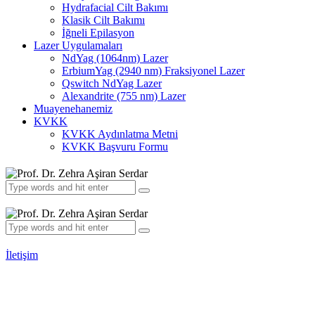
Hydrafacial Cilt Bakımı
Klasik Cilt Bakımı
İğneli Epilasyon
Lazer Uygulamaları
NdYag (1064nm) Lazer
ErbiumYag (2940 nm) Fraksiyonel Lazer
Qswitch NdYag Lazer
Alexandrite (755 nm) Lazer
Muayenehanemiz
KVKK
KVKK Aydınlatma Metni
KVKK Başvuru Formu
İletişim
Prof. Dr. Zehra Aşiran Serdar