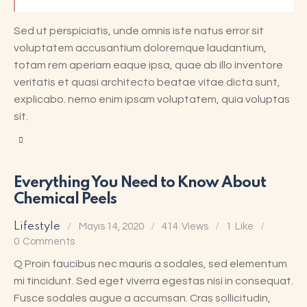
Sed ut perspiciatis, unde omnis iste natus error sit
voluptatem accusantium doloremque laudantium,
totam rem aperiam eaque ipsa, quae ab illo inventore
veritatis et quasi architecto beatae vitae dicta sunt,
explicabo. nemo enim ipsam voluptatem, quia voluptas
sit.
Everything You Need to Know About
Chemical Peels
Lifestyle
Mayıs 14, 2020
414
Views
1
Like
0
Comments
Q Proin faucibus nec mauris a sodales, sed elementum
mi tincidunt. Sed eget viverra egestas nisi in consequat.
Fusce sodales augue a accumsan. Cras sollicitudin,