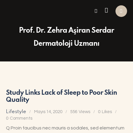
Prof. Dr. Zehra Aşiran Serdar
Dermatoloji Uzmanı
Study Links Lack of Sleep to Poor Skin
Quality
Lifestyle
Mayıs 14, 2020
556
Views
0
Likes
0
Comments
Q Proin faucibus nec mauris a sodales, sed elementum