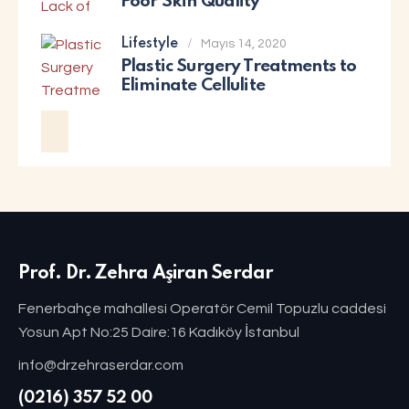
Poor Skin Quality
Lifestyle
Mayıs 14, 2020
Plastic Surgery Treatments to
Eliminate Cellulite
Prof. Dr. Zehra Aşiran Serdar
Fenerbahçe mahallesi Operatör Cemil Topuzlu caddesi
Yosun Apt No:25 Daire:16 Kadıköy İstanbul
info@drzehraserdar.com
(0216) 357 52 00