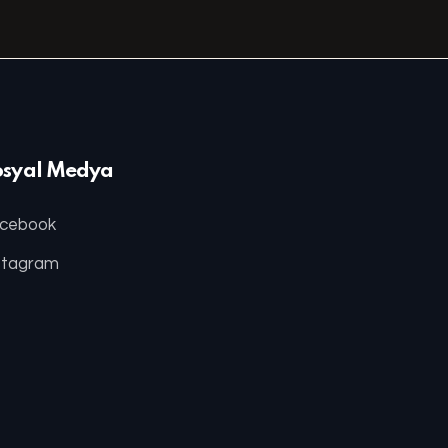
osyal Medya
cebook
stagram